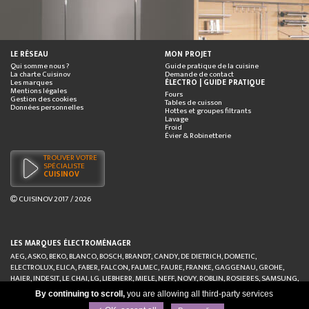
LE RÉSEAU
MON PROJET
Qui somme nous ?
Guide pratique de la cuisine
La charte Cuisinov
Demande de contact
Les marques
ÉLECTRO | GUIDE PRATIQUE
Mentions légales
Fours
Gestion des cookies
Tables de cuisson
Données personnelles
Hottes et groupes filtrants
Lavage
Froid
Évier & Robinetterie
TROUVER VOTRE
SPÉCIALISTE
CUISINOV
CUISINOV
2017 / 2026
LES MARQUES ÉLECTROMÉNAGER
AEG
,
ASKO
,
BEKO
,
BLANCO
,
BOSCH
,
BRANDT
,
CANDY
,
DE DIETRICH
,
DOMETIC
,
ELECTROLUX
,
ELICA
,
FABER
,
FALCON
,
FALMEC
,
FAURE
,
FRANKE
,
GAGGENAU
,
GROHE
,
HAIER
,
INDESIT
,
LE CHAI
,
LG
,
LIEBHERR
,
MIELE
,
NEFF
,
NOVY
,
ROBLIN
,
ROSIERES
,
SAMSUNG
,
SAUTER
,
SIEMENS
,
SMEG
,
WHIRLPOOL
By continuing to scroll,
you are allowing all third-party services