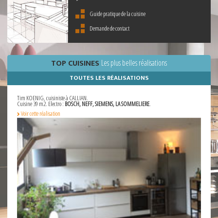
Guide pratique de la cuisine
Demande de contact
TOP CUISINES
Les plus belles réalisations
TOUTES LES RÉALISATIONS
Tim KOENIG, cuisiniste à CALLIAN.
S
Cuisine 39 m2. Electro :
BOSCH, NEFF, SIEMENS, LA SOMMELIERE
.
C
Voir cette réalisation